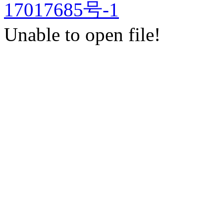
17017685号-1
Unable to open file!