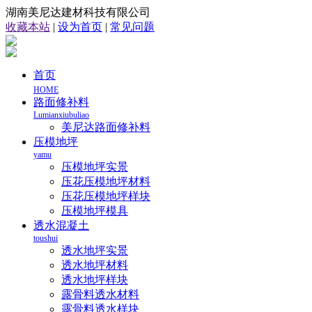
湖南美尼达建材科技有限公司
收藏本站
|
设为首页
|
常见问题
首页
HOME
路面修补料
Lumianxiubuliao
美尼达路面修补料
压模地坪
yamu
压模地坪实景
压花压模地坪材料
压花压模地坪样块
压模地坪模具
透水混凝土
toushui
透水地坪实景
透水地坪材料
透水地坪样块
露骨料透水材料
露骨料透水样块