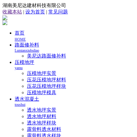
湖南美尼达建材科技有限公司
收藏本站
|
设为首页
|
常见问题
首页
HOME
路面修补料
Lumianxiubuliao
美尼达路面修补料
压模地坪
yamu
压模地坪实景
压花压模地坪材料
压花压模地坪样块
压模地坪模具
透水混凝土
toushui
透水地坪实景
透水地坪材料
透水地坪样块
露骨料透水材料
露骨料透水样块