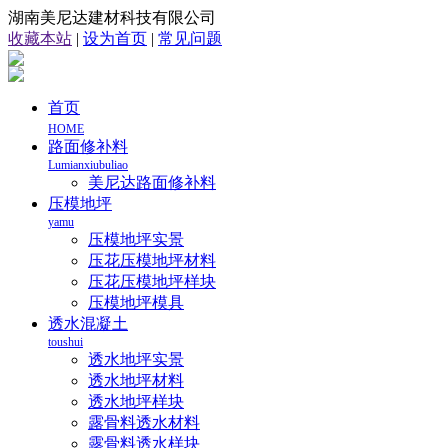
湖南美尼达建材科技有限公司
收藏本站
|
设为首页
|
常见问题
首页
HOME
路面修补料
Lumianxiubuliao
美尼达路面修补料
压模地坪
yamu
压模地坪实景
压花压模地坪材料
压花压模地坪样块
压模地坪模具
透水混凝土
toushui
透水地坪实景
透水地坪材料
透水地坪样块
露骨料透水材料
露骨料透水样块