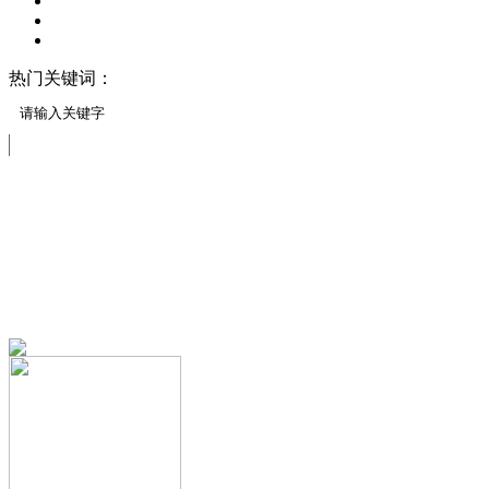
热门关键词：
压模地坪/压花地坪
压印地坪
压模地坪材料
客户见证
免费服务热线
13151644888