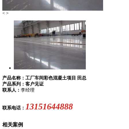
<
>
产品名称：工厂车间彩色混凝土项目 田总
产品系列：客户见证
联系人：
李经理
13151644888
联系电话：
相关案例