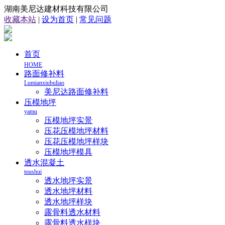
湖南美尼达建材科技有限公司
收藏本站
|
设为首页
|
常见问题
首页
HOME
路面修补料
Lumianxiubuliao
美尼达路面修补料
压模地坪
yamu
压模地坪实景
压花压模地坪材料
压花压模地坪样块
压模地坪模具
透水混凝土
toushui
透水地坪实景
透水地坪材料
透水地坪样块
露骨料透水材料
露骨料透水样块